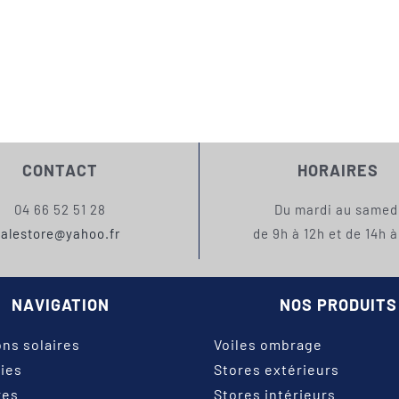
CONTACT
HORAIRES
04 66 52 51 28
Du mardi au samed
alestore@yahoo.fr
de 9h à 12h et de 14h à
NAVIGATION
NOS PRODUITS
ons solaires
Voiles ombrage
ies
Stores extérieurs
res
Stores intérieurs