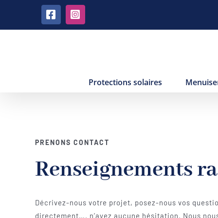
Passer
Facebook
Instagram
au
contenu
Protections solaires
Menuise
PRENONS CONTACT
Renseignements ra
Décrivez-nous votre projet, posez-nous vos quest
directement…. n’ayez aucune hésitation. Nous nous 