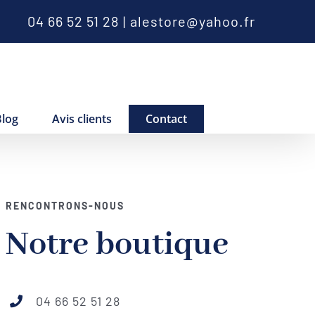
04 66 52 51 28
|
alestore@yahoo.fr
Blog
Avis clients
Contact
RENCONTRONS-NOUS
Notre boutique
04 66 52 51 28