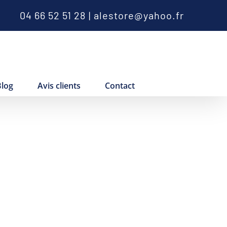
04 66 52 51 28
|
alestore@yahoo.fr
Blog
Avis clients
Contact