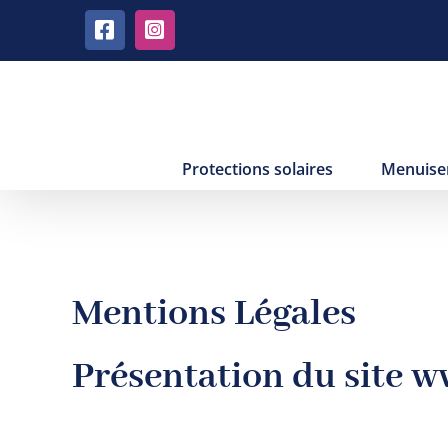
Passer
Facebook
Instagram
au
contenu
Protections solaires
Menuise
Mentions Légales
Présentation du site
ww