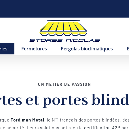
ries
Fermetures
Pergolas bioclimatiques
UN METIER DE PASSION
tes et portes blin
arque
Tordjman Metal
, le N°1 français des portes blindées, de
 de sécurité. Leurs solutions ont reçu la
certification A2P
par