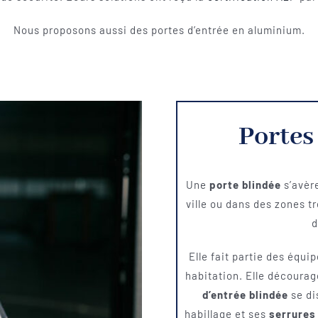
Nous proposons aussi des portes d’entrée en aluminium.
Portes
Une
porte blindée
s’avère
ville ou dans des zones 
d
Elle fait partie des équ
habitation. Elle décourag
d’entrée blindée
se di
habillage et ses
serrures