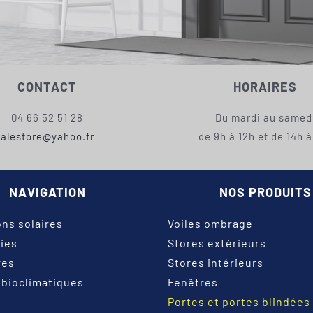
CONTACT
HORAIRES
04 66 52 51 28
Du mardi au samed
alestore@yahoo.fr
de 9h à 12h et de 14h à
NAVIGATION
NOS PRODUITS
ons solaires
Voiles ombrage
ies
Stores extérieurs
res
Stores intérieurs
 bioclimatiques
Fenêtres
Portes et portes blindées