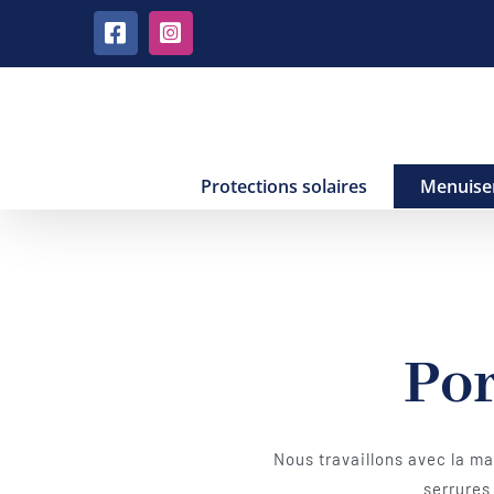
Passer
Facebook
Instagram
au
contenu
Protections solaires
Menuise
Por
Nous travaillons avec la m
serrures