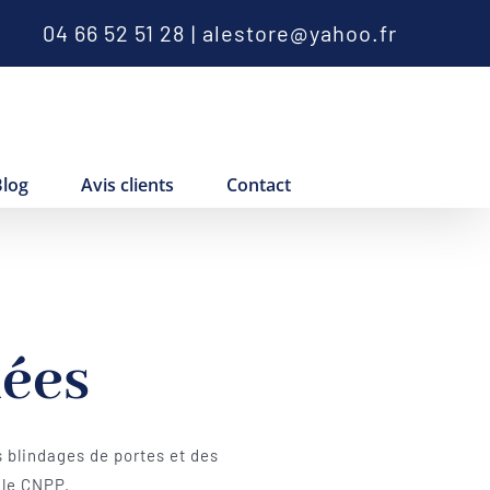
04 66 52 51 28
|
alestore@yahoo.fr
Blog
Avis clients
Contact
dées
s blindages de portes et des
 le CNPP.