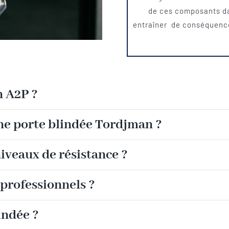
de ces composants da
entraîner de conséquence
n A2P ?
ne porte blindée Tordjman ?
veaux de résistance ?
 professionnels ?
indée ?